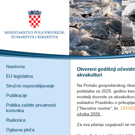
Naslovna
Otvoreni godišnji očevidn
akvakulturi
EU legislativa
Na Portalu gospodarskog ribars
Stručno osposobljavanje
podataka za 2025. godinu kao i
Publikacije
nositelji dozvole za akvakultu
sukladno Pravilniku o prikuplja
Politika zaštite privatnosti
("Narodne novine", br.
137/20
korisnika
ožujka 2026.
Radionice
Za sva pitanja uzgajivači se mo
Oglasna ploča