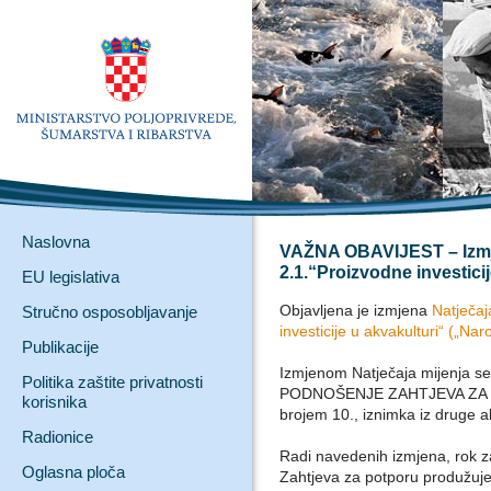
Naslovna
VAŽNA OBAVIJEST – Izmje
2.1.“Proizvodne investicij
EU legislativa
Objavljena je izmjena
Natječaj
Stručno osposobljavanje
investicije u akvakulturi“ („Na
Publikacije
Izmjenom Natječaja mijenja s
Politika zaštite privatnosti
PODNOŠENJE ZAHTJEVA ZA PO
korisnika
brojem 10., iznimka iz druge al
Radionice
Radi navedenih izmjena, rok 
Oglasna ploča
Zahtjeva za potporu produžuj