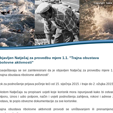
bjavljen Natječaj za provedbu mjere 1.1. "Trajna obustava
ibolovne aktivnosti“
bavještavaju se svi zainteresirani da je objavljen Natječaj za provedbu mjere 1.
rajna obustava ribolovne aktivnosti“.
k za podnošenje prijava počinje teći od 15. siječnja 2015. i traje do 2. ožujka 2015
ekstom Natječaja su propisani uvjeti koje korisnik mora ispunjavati kako bi ostvar
otporu, iznos i udio potpore, način i uvjeti podnošenja zahtjeva, rokovi i adrese 
ostavu, te popis obvezne dokumentacije za sve korisnike.
rajna obustava ribolovne aktivnosti provodi se uništavanjem ili prenamjen