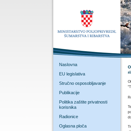
Naslovna
O
r
EU legislativa
O
Stručno osposobljavanje
"T
Publikacije
Ro
Politika zaštite privatnosti
korisnika
T
p
Radionice
d
Oglasna ploča
T