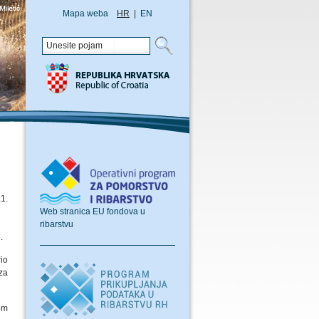
Mapa weba
HR
|
EN
1.
Web stranica EU fondova u
ribarstvu
.
io
za
om