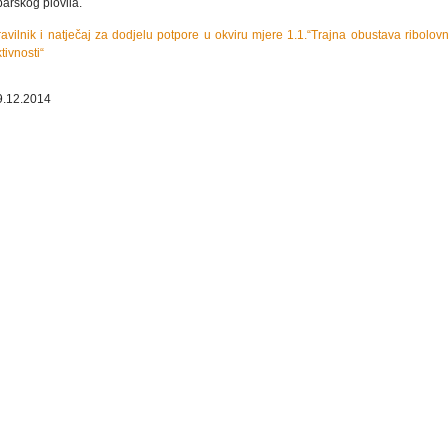
barskog plovila.
avilnik i natječaj za dodjelu potpore u okviru mjere 1.1.“Trajna obustava ribolov
tivnosti“
9.12.2014