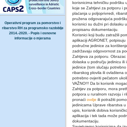
korisnicima tehničku podršku
koje se Zahtjevi za potporu i p
plaćanja u poljoprivredi, ribar
pružena odgovarajuća podrška
Operativni program za pomorstvo i
korisnici su dužni pri dolasku
ribarstvo RH za programsko razdoblje
propisanu dokumentaciju.
2014.-2020. - Popis i osnovne
Korisnici koji budu zatražili 
informacije o mjerama
aplikaciji AGRONET, potpisuju 
područne jedinice za korištenj
zadržavaju odgovornost za pod
Zahtjeva za potporu. Obrazac 
dolaska u području jedinicu ili
jedinice (tom slučaju potrebno 
ribarskog plovila ili ovlaštena 
potrebno ovjeriti pečatom ukoli
VAŽNO!!! Da bi korisnik mogao p
Zahtjev za potporu, mora pretho
potpora u ruralnom razvoju i 
pronaći
ovdje
ili potražiti po
jedinicama Uprave ribarstva u
upis, korisnik dobiva korisnič
aplikacija i tek tada može podn
dokumentaciju.
Savjetujemo korisnicima da izvr