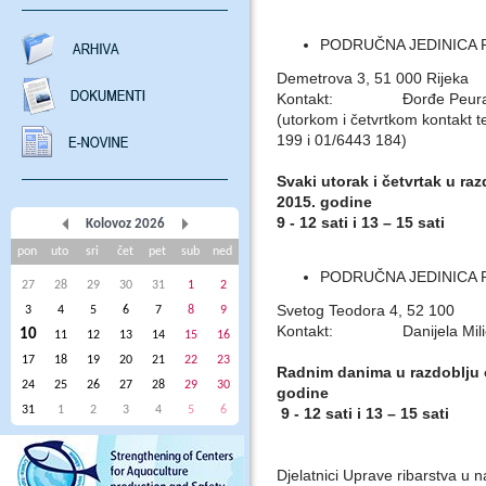
PODRUČNA JEDINICA 
Demetrova 3, 51 000 Rijeka
Kontakt: Đorđe Peurača i
(utorkom i četvrtkom kontakt t
199 i 01/6443 184)
Svaki utorak i četvrtak u raz
2015. godine
9 - 12 sati i 13 – 15 sati
Kolovoz 2026
pon
uto
sri
čet
pet
sub
ned
PODRUČNA JEDINICA 
27
28
29
30
31
1
2
Svetog Teodora 4, 52 100
3
4
5
6
7
8
9
Kontakt: Danijela Milić
10
11
12
13
14
15
16
17
18
19
20
21
22
23
Radnim danima u razdoblju o
24
25
26
27
28
29
30
godine
31
1
2
3
4
5
6
9 - 12 sati i 13 – 15 sati
Djelatnici Uprave ribarstva u