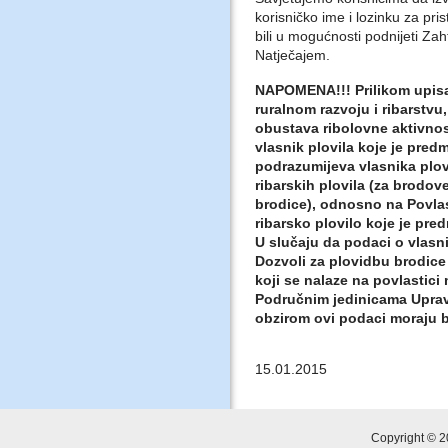
korisničko ime i lozinku za pri
bili u mogućnosti podnijeti Za
Natječajem.
NAPOMENA!!! Prilikom upisa
ruralnom razvoju i ribarstvu,
obustava ribolovne aktivnosti
vlasnik plovila koje je predm
podrazumijeva vlasnika plov
ribarskih plovila (za brodov
brodice), odnosno na Povlas
ribarsko plovilo koje je pre
U slučaju da podaci o vlasni
Dozvoli za plovidbu brodic
koji se nalaze na povlastici
Područnim jedinicama Uprave
obzirom ovi podaci moraju b
15.01.2015
Copyright © 2