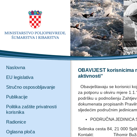
Naslovna
OBAVIJEST korisnicima mj
aktivnosti“
EU legislativa
Obavještavaju se korisnici koj
Stručno osposobljavanje
za potporu u okviru mjere 1.1.
Publikacije
podršku u podnošenju Zahtjeva
dokumenata propisanih Praviln
Politika zaštite privatnosti
sljedećim područnim jedinicam
korisnika
PODRUČNA JEDINICA 
Radionice
Solinska cesta 84, 21 000 Spli
Oglasna ploča
Kontakt: Tihomir Bužančić