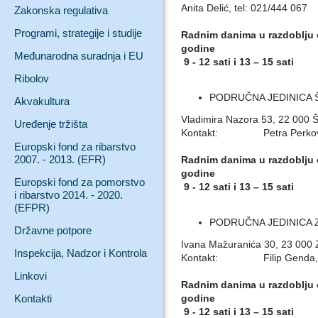
Anita Delić, tel: 021/444 067
Zakonska regulativa
Programi, strategije i studije
Radnim danima u razdoblju o
godine
Međunarodna suradnja i EU
9 - 12 sati i 13 – 15 sati
Ribolov
PODRUČNA JEDINICA 
Akvakultura
Vladimira Nazora 53, 22 000 Š
Uređenje tržišta
Kontakt: Petra Perkov ili 
Europski fond za ribarstvo
2007. - 2013. (EFR)
Radnim danima u razdoblju o
godine
Europski fond za pomorstvo
9 - 12 sati i 13 – 15 sati
i ribarstvo 2014. - 2020.
(EFPR)
PODRUČNA JEDINICA 
Državne potpore
Ivana Mažuranića 30, 23 000 
Inspekcija, Nadzor i Kontrola
Kontakt: Filip Genda, te
Linkovi
Radnim danima u razdoblju o
Kontakti
godine
9 - 12 sati i 13 – 15 sati