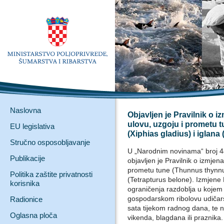
Naslovna
Objavljen je Pravilnik o 
ulovu, uzgoju i prometu 
EU legislativa
(Xiphias gladius) i iglana
Stručno osposobljavanje
U „Narodnim novinama“ broj 4
Publikacije
objavljen je Pravilnik o izmje
prometu tune (Thunnus thynnus)
Politika zaštite privatnosti
(Tetrapturus belone). Izmjene 
korisnika
ograničenja razdoblja u kojem j
gospodarskom ribolovu udičars
Radionice
sata tijekom radnog dana, te n
Oglasna ploča
vikenda, blagdana ili praznika.