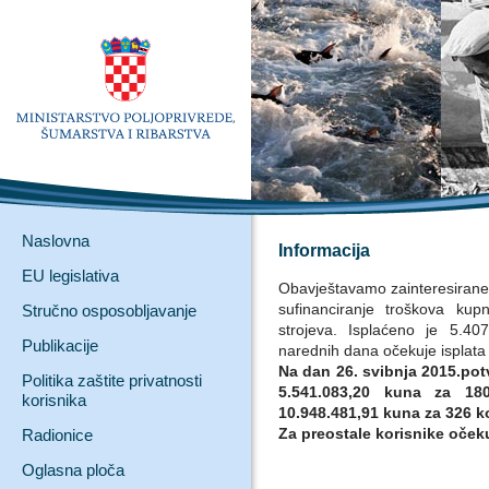
Naslovna
Informacija
EU legislativa
Obavještavamo zainteresirane 
sufinanciranje troškova kup
Stručno osposobljavanje
strojeva. Isplaćeno je 5.4
Publikacije
narednih dana očekuje isplata 
Na dan 26. svibnja 2015.pot
Politika zaštite privatnosti
5.541.083,20 kuna za 18
korisnika
10.948.481,91 kuna za 326 ko
Za preostale korisnike oček
Radionice
Oglasna ploča