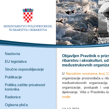
Naslovna
Objavljen Pravilnik o pri
ribarstvu i akvakulturi, u
EU legislativa
međustrukovnih organiza
Stručno osposobljavanje
U
Narodnim novinama broj 1
Publikacije
organizacije proizvođača u riba
međustrukovnih organizacija 
Politika zaštite privatnosti
organizacije, postupak i uvj
korisnika
djelovanje. Više o Pravilniku 
ovdje.
Radionice
Oglasna ploča