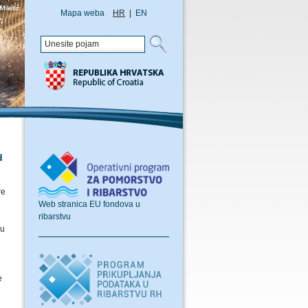
Mapa weba
HR
|
EN
d
re
Web stranica EU fondova u
i
ribarstvu
ju
e