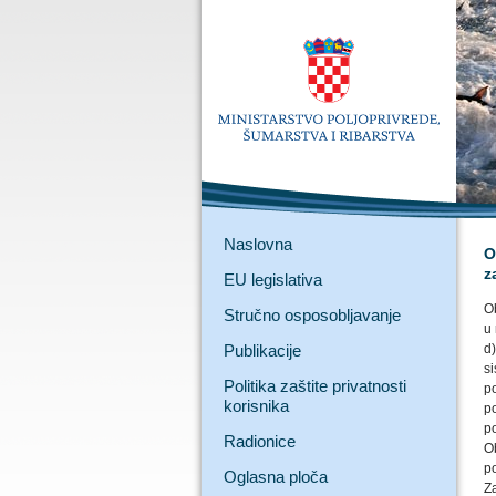
Naslovna
O
z
EU legislativa
O
Stručno osposobljavanje
u 
Publikacije
d)
si
Politika zaštite privatnosti
p
korisnika
p
p
Radionice
Ob
po
Oglasna ploča
Za