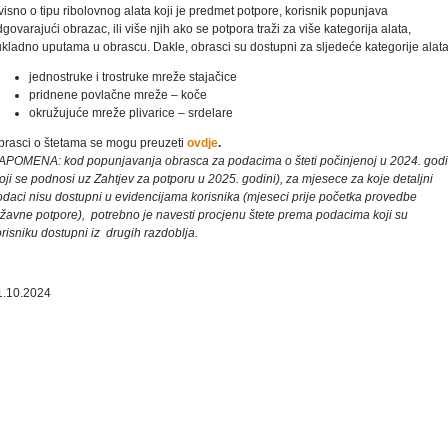
isno o tipu ribolovnog alata koji je predmet potpore, korisnik popunjava
govarajući obrazac, ili više njih ako se potpora traži za više kategorija alata,
ukladno uputama u obrascu. Dakle, obrasci su dostupni za sljedeće kategorije alata
jednostruke i trostruke mreže stajačice
pridnene povlačne mreže – koče
okružujuće mreže plivarice – srdelare
brasci o štetama se mogu preuzeti
ovdje
.
APOMENA: kod popunjavanja obrasca za podacima o šteti počinjenoj u 2024. godi
oji se podnosi uz Zahtjev za potporu u 2025. godini), za mjesece za koje detaljni
odaci nisu dostupni u evidencijama korisnika (mjeseci prije početka provedbe
ržavne potpore), potrebno je navesti procjenu štete prema podacima koji su
risniku dostupni iz drugih razdoblja.
1.10.2024