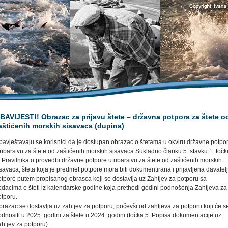
BAVIJEST!! Obrazac za prijavu štete – državna potpora za štete o
aštićenih morskih sisavaca (dupina)
bavještavaju se korisnici da je dostupan obrazac o štetama u okviru državne potpo
ribarstvu za štete od zaštićenih morskih sisavaca.Sukladno članku 5. stavku 1. točk
 Pravilnika o provedbi državne potpore u ribarstvu za štete od zaštićenih morskih
savaca, šteta koja je predmet potpore mora biti dokumentirana i prijavljena davatel
otpore putem propisanog obrasca koji se dostavlja uz Zahtjev za potporu sa
odacima o šteti iz kalendarske godine koja prethodi godini podnošenja Zahtjeva za
otporu.
razac se dostavlja uz zahtjev za potporu, počevši od zahtjeva za potporu koji će s
dnositi u 2025. godini za štete u 2024. godini (točka 5. Popisa dokumentacije uz
htjev za potporu).