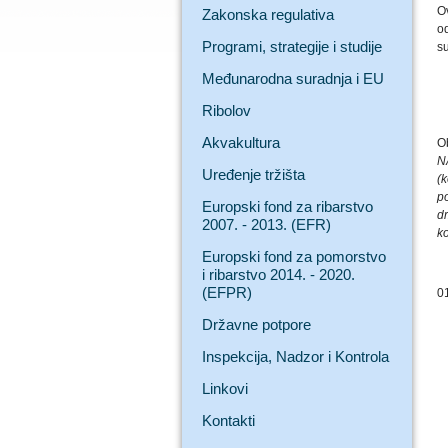
Ov
Zakonska regulativa
od
Programi, strategije i studije
s
Međunarodna suradnja i EU
Ribolov
Akvakultura
O
N
Uređenje tržišta
(k
p
Europski fond za ribarstvo
d
2007. - 2013. (EFR)
ko
Europski fond za pomorstvo
i ribarstvo 2014. - 2020.
(EFPR)
0
Državne potpore
Inspekcija, Nadzor i Kontrola
Linkovi
Kontakti