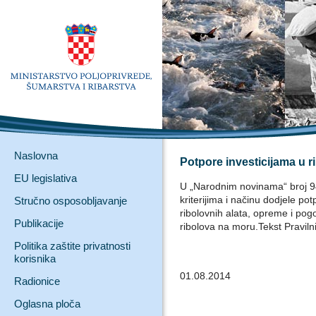
Naslovna
Potpore investicijama u r
EU legislativa
U „Narodnim novinama“ broj 94/
kriterijima i načinu dodjele po
Stručno osposobljavanje
ribolovnih alata, opreme i po
Publikacije
ribolova na moru.Tekst Pravil
Politika zaštite privatnosti
korisnika
01.08.2014
Radionice
Oglasna ploča