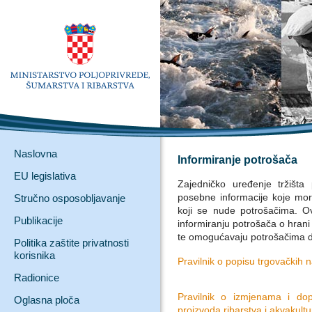
Naslovna
Informiranje potrošača
EU legislativa
Zajedničko uređenje tržišta 
posebne informacije koje mora
Stručno osposobljavanje
koji se nude potrošačima. O
Publikacije
informiranju potrošača o hrani 
te omogućavaju potrošačima d
Politika zaštite privatnosti
korisnika
Pravilnik o popisu trgovačkih n
Radionice
Pravilnik o izmjenama i do
Oglasna ploča
proizvoda ribarstva i akvakultu