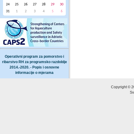
24
25
26
27
28
29
30
31
1
2
3
4
5
6
Operativni program za pomorstvo i
ribarstvo RH za programsko razdoblje
2014.-2020. - Popis i osnovne
informacije o mjerama
Copyright © 2
Sv