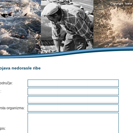
ojava nedorasle ribe
odručje:
:
rsta organizma:
pis: