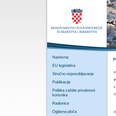
Naslovna
P
EU legislativa
P
Stručno osposobljavanje
Φ
Publikacije
λ:
Politika zaštite privatnosti
V
korisnika
Radionice
Oglasna ploča
O