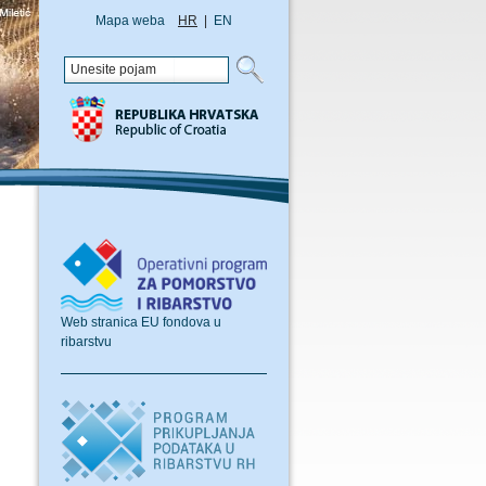
Mapa weba
HR
|
EN
Web stranica EU fondova u
ribarstvu