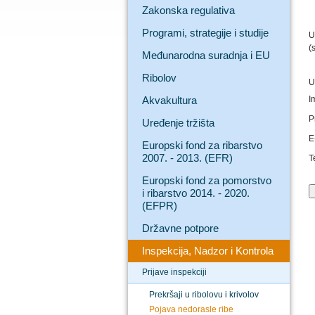
Zakonska regulativa
Programi, strategije i studije
U
(
Međunarodna suradnja i EU
Ribolov
U
Akvakultura
I
P
Uređenje tržišta
E
Europski fond za ribarstvo
2007. - 2013. (EFR)
T
Europski fond za pomorstvo
i ribarstvo 2014. - 2020.
(EFPR)
Državne potpore
Inspekcija, Nadzor i Kontrola
Prijave inspekciji
Prekršaji u ribolovu i krivolov
Pojava nedorasle ribe