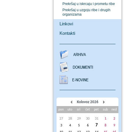
Prekršaj u iskrcaju i prometu ribe
Prekršaj u uzgoju ribe i drugih
organizama
Linkovi
Kontakti
Kolovoz 2026
pon
uto
sri
čet
pet
sub
ned
27
28
29
30
31
1
2
7
3
4
5
6
8
9