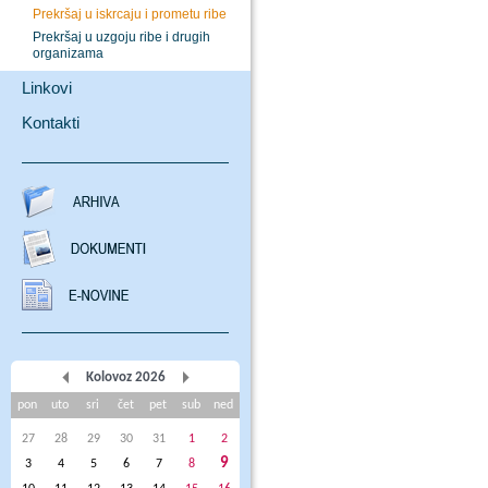
Prekršaj u iskrcaju i prometu ribe
Prekršaj u uzgoju ribe i drugih
organizama
Linkovi
Kontakti
Kolovoz 2026
pon
uto
sri
čet
pet
sub
ned
27
28
29
30
31
1
2
9
3
4
5
6
7
8