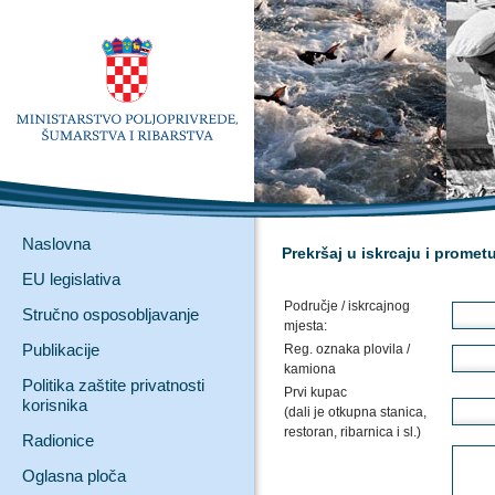
Naslovna
Prekršaj u iskrcaju i prometu
EU legislativa
Područje / iskrcajnog
Stručno osposobljavanje
mjesta:
Publikacije
Reg. oznaka plovila /
kamiona
Politika zaštite privatnosti
Prvi kupac
korisnika
(dali je otkupna stanica,
restoran, ribarnica i sl.)
Radionice
Oglasna ploča