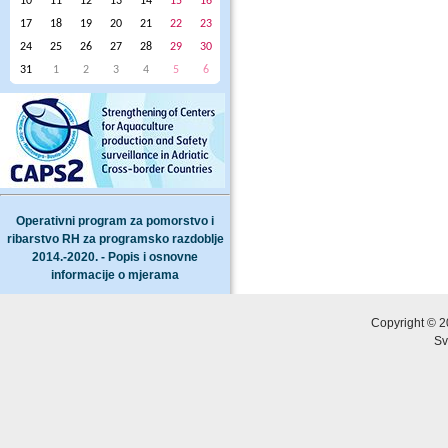
10
11
12
13
14
15
16
17
18
19
20
21
22
23
24
25
26
27
28
29
30
31
1
2
3
4
5
6
Operativni program za pomorstvo i
ribarstvo RH za programsko razdoblje
2014.-2020. - Popis i osnovne
informacije o mjerama
Copyright © 2
Sv