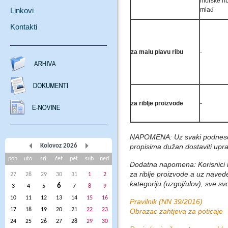
morske rib
Linkovi
mlađ
Kontakti
za malu plavu ribu
-
za riblje proizvode
-
NAPOMENA: Uz svaki podneseni
Kolovoz 2026
propisima dužan dostaviti upr
pon
uto
sri
čet
pet
sub
ned
Dodatna napomena: Korisnici k
za riblje proizvode a uz naved
27
28
29
30
31
1
2
kategoriju (uzgoj/ulov), sve sv
6
3
4
5
7
8
9
10
11
12
13
14
15
16
Pravilnik (NN 39/2016)
17
18
19
20
21
22
23
Obrazac zahtjeva za poticaje
24
25
26
27
28
29
30