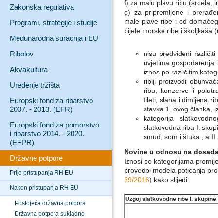
f) za malu plavu ribu (srdela, i
Zakonska regulativa
g) za pripremljene i prerađ
male plave ribe i od domaćeg 
Programi, strategije i studije
bijele morske ribe i školjkaša (u
Međunarodna suradnja i EU
Ribolov
nisu predviđeni različit
uvjetima gospodarenja i
Akvakultura
iznos po različitim kate
riblji proizvodi obuhvać
Uređenje tržišta
ribu, konzerve i polutr
fileti, slana i dimljena 
Europski fond za ribarstvo
2007. - 2013. (EFR)
stavka 1. ovog članka, i
kategorija slatkovod
Europski fond za pomorstvo
slatkovodna riba I. skup
i ribarstvo 2014. - 2020.
smuđ, som i štuka , a II
(EFPR)
Novine u odnosu na dosada
Državne potpore
Iznosi po kategorijama promij
provedbi modela poticanja proi
Prije pristupanja RH EU
39/2016
) kako slijedi:
Nakon pristupanja RH EU
Uzgoj slatkovodne ribe I. skupine
Postojeća državna potpora
Državna potpora sukladno