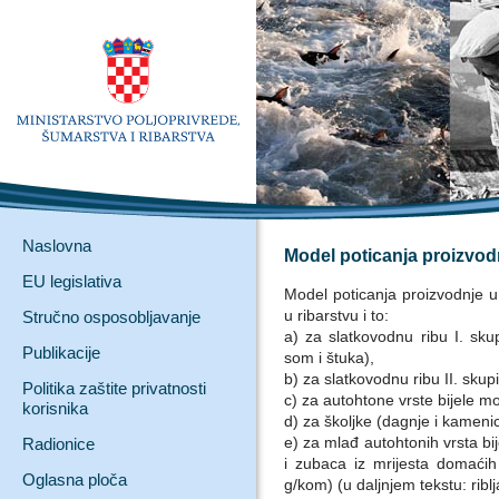
Naslovna
Model poticanja proizvod
EU legislativa
Model poticanja proizvodnje u
u ribarstvu i to:
Stručno osposobljavanje
a) za slatkovodnu ribu I. skup
Publikacije
som i štuka),
b) za slatkovodnu ribu II. skup
Politika zaštite privatnosti
c) za autohtone vrste bijele mo
korisnika
d) za školjke (dagnje i kameni
e) za mlađ autohtonih vrsta bi
Radionice
i zubaca iz mrijesta domaći
Oglasna ploča
g/kom) (u daljnjem tekstu: ribl