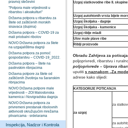
pravnoj stečevini
Uzgoj slatkovodne ribe II. skupine
"Potpora male vrijednosti u
ribarstvu i akvakulturi"
Uzgoj autohtonih vrsta bijele mor
Državna potpora u ribarstvu za
Uzgoj školjaka - dagnje
štete od zaštićenih morskih
sisavaca (dupina)
Uzgoj školjaka - kamenice
Državna potpora – COVID-19 za
Uzgoj riblje mlađi
mali priobalni ribolov
Ulov male plave ribe
NOVO Državna potpora za štete
Riblji proizvode
na uzgajalištima dagnji
Državna potpora za pomoć
Obradu Zahtjeva za poticaj
gospodarstvu – COVID-19_2022.
poljoprivredi, ribarstvu i rura
Državna potpora – štete na
poljoprivrede – Uprava ribar
pastrvskim ribnjacima
uputiti
s naznakom „Za model 
Državna potpore za štete od
adrese kako slijedi:
zaštićenih životinja na šaranskim
ribnjacima
NOVO Državna potpore male
KATEGORIJE POTICANJA
vrijednosti – ZOI Malostonska
kamenica i Novigradska dagnja
NOVO Državna potpora za
za slatko
privremeni prestanak ribolovnih
aktivnosti okružujućim mrežama
za uzgoj
plivaricama - srdelarama
za autohto
Inspekcija, Nadzor i Kontrola