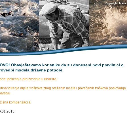
OVO! Obavještavamo korisnike da su doneseni novi pravilnici o
rovedbi modela državne potpore
del poticanja proizvodnje u ribarstvu
financiranje dijela troškova zbog otežanih uvjeta i povećanih troškova poslovanja
barstvu
ržišna kompenzacija
6.01.2015