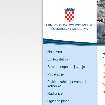
Naslovna
N
p
EU legislativa
Mo
Stručno osposobljavanje
Su
Publikacije
ri
Politika zaštite privatnosti
T
korisnika
2
Radionice
Oglasna ploča