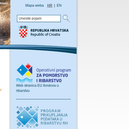
Mapa weba
HR
|
EN
Web stranica EU fondova u
 u
ribarstvu