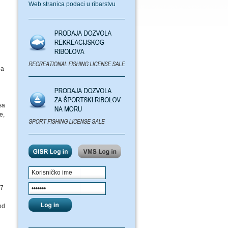
Web stranica podaci u ribarstvu
na
sa
e,
 7
od