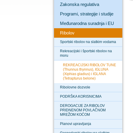
Zakonska regulativa
Programi, strategije i studije
Međunarodna suradnja i EU
Ribolov
Sportski ribolov na slatkim vodama
Rekreacijski i športski ribolov na
moru
REKREACIJSKI RIBOLOV TUNE
(Thunnus thynnus), IGLUNA
(Xiphias gladius) i IGLANA
(Tetrapturus belone)
Ribolovne dozvole
PODRŠKA KORISNICIMA
DEROGACIJE ZA RIBOLOV
PRIDNENOM POVLAČNOM
MREŽOM KOĆOM
Planovi upravljanja