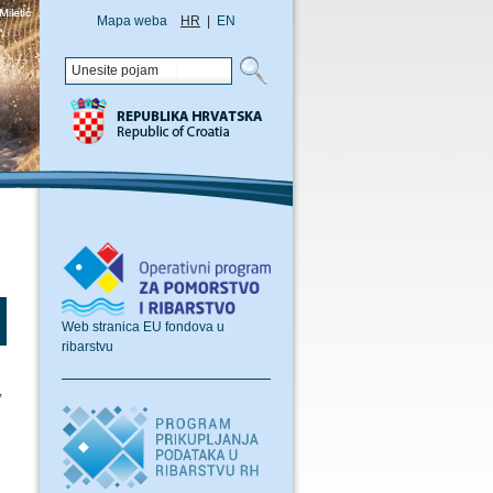
Mapa weba
HR
|
EN
Web stranica EU fondova u
ribarstvu
,