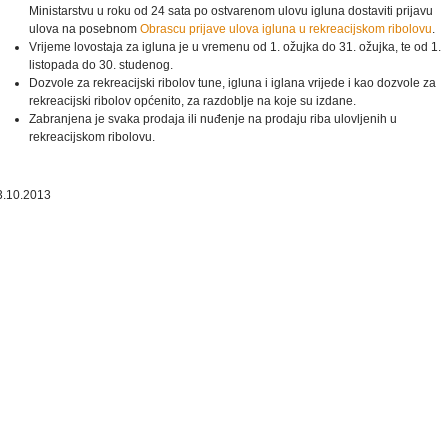
Ministarstvu u roku od 24 sata po ostvarenom ulovu igluna dostaviti prijavu
ulova na posebnom
Obrascu prijave ulova igluna u rekreacijskom ribolovu
.
Vrijeme lovostaja za igluna je u vremenu od 1. ožujka do 31. ožujka, te od 1.
listopada do 30. studenog.
Dozvole za rekreacijski ribolov tune, igluna i iglana vrijede i kao dozvole za
rekreacijski ribolov općenito, za razdoblje na koje su izdane.
Zabranjena je svaka prodaja ili nuđenje na prodaju riba ulovljenih u
rekreacijskom ribolovu.
3.10.2013