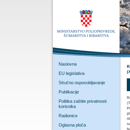
Naslovna
R
(
EU legislativa
Stručno osposobljavanje
Publikacije
Re
Politika zaštite privatnosti
(
T
korisnika
Pr
g
Radionice
r
na
Oglasna ploča
N