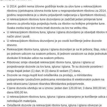
U 2014. godini nema izlovne godišnje kvote za ulov tune u rekreacijskom
ribolovu (cjelokupna izlovna kvota tune u negospodarskom ribolovu za 2014.
godinu raspoređena je u okviru prijavljenih natjecanja u športskom ribolovu).
U rekreacijskom ribolovu tune dozvoljeno je zadržati jedan primjerak tune
dnevno za plovila koja posjeduju kvotu za ribolov na trofejne primjerke tune.
Svaka osoba koja lovi mora imati dozvolu za lov na veliku ribu.
U rekreacijskom ribolovu tuna, igluna i iglana dozvoljeno je obavljati ribolov 
način ulovi i pusti.
U rekreacijskom ribolovu dozvoljeno je po osobi korištenje jedne dozvole
dnevno.
Rekreacijski ribolov tuna, igluna i iglana dozvoljen je sa tri pribora; štap, rola 
po jednom udicom na svakom priboru, ili jednom varalicom sa dvije jednokuk
dvokuke ili trokuke udice na svakom priboru.
Ribolovac smije obavljati rekreacijski ribolov tuna, igluna i iglana uz
posjedovanje dozvole za lov tuna, igluna i iglana. Te su dozvole posebne i
mogu trajati jedan (1) dan, tri (3) dana ili sedam (7) dana.
Dozvole se mogu kupiti kod ovlaštenika za prodaju, u ministarstvu
poljoprivrede i područnim jedinicama ministarstva ili elektronskim putem na
web-stranicama Uprave ribarstva Ministarstva poljoprivrede.
Cijene dozvola utvrđuju se u iznosu: jedan dan 120,00 kn; 3 dana 300,00 kn;
dana 600,00 kn.
U rekreacijskom ribolovu tuna, igluna i iglana zabranjeno je korištenje udica 
nehrđajućih materijala.
Ovlaštenik dozvole za rekreacijski ribolov tuna, igluna i iglana obvezan je