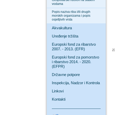
Gospodarski ribolov na slatkim
vodama
Popis naziva riba i/ili drugih
morskih organizama i popis
osjetljivih vrsta
Akvakultura
Uređenje tržišta
Europski fond za ribarstvo
2007. - 2013. (EFR)
2
Europski fond za pomorstvo
i ribarstvo 2014. - 2020.
(EFPR)
Državne potpore
Inspekcija, Nadzor i Kontrola
Linkovi
Kontakti