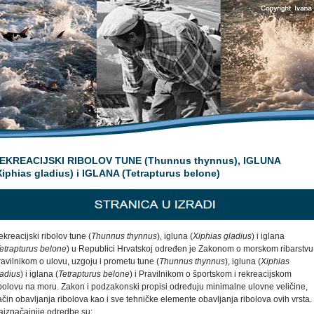
EKREACIJSKI RIBOLOV TUNE (Thunnus thynnus), IGLUNA
Xiphias gladius) i IGLANA (Tetrapturus belone)
kreacijski ribolov tune (
Thunnus thynnus
), igluna (
Xiphias gladius
) i iglana
etrapturus belone
) u Republici Hrvatskoj određen je Zakonom o morskom ribarstvu
avilnikom o ulovu, uzgoju i prometu tune (
Thunnus thynnus
), igluna (
Xiphias
ladius
) i iglana (
Tetrapturus belone
) i Pravilnikom o športskom i rekreacijskom
ibolovu na moru. Zakon i podzakonski propisi određuju minimalne ulovne veličine,
čin obavljanja ribolova kao i sve tehničke elemente obavljanja ribolova ovih vrsta.
ajznačajnije odredbe su: