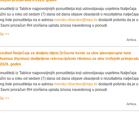
rofejnih primjeraka u 2026. godini
nuditelji iz Tablice najpovoljnijih ponuditelja koji udovoljavaju uvjetima Natječaja
žni su u roku od sedam (7) dana od dana objave obavijesti o rezultatima natječaja 
ng liste ponuditelja na e-adresu
morsko.ribarstvo@mps.hr
dostaviti potvrdu da je u
ržavni proračun RH izvršena uplata iznosa navedenog u ponudi.
iše >>
Arhiva
ezultati Natječaja za dodjelu dijela Državne kvote za ulov plavoperajne tune
Thunnus thynnus) dodijeljene rekreacijskom ribolovu za ulov trofejnih primjerak
 2026. godini
nuditelji iz Tablice najpovoljnijih ponuditelja koji udovoljavaju uvjetima Natječaja
žni su u roku od sedam (7) dana od dana objave obavijesti o rezultatima natječaja 
ng liste ponuditelja na e-adresu
morsko.ribarstvo@mps.hr
dostaviti potvrdu da je u
ržavni proračun RH izvršena uplata iznosa navedenog u ponudi.
iše >>
Arhiva