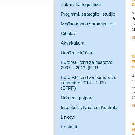
Zakonska regulativa
G
Mi
Programi, strategije i studije
P
Međunarodna suradnja i EU
uv
(„
Ribolov
V
Akvakultura
Uređenje tržišta
O
Europski fond za ribarstvo
T
2007. - 2013. (EFR)
O
U 
Europski fond za pomorstvo
pl
i ribarstvo 2014. - 2020.
po
(EFPR)
u
Državne potpore
pr
V
Inspekcija, Nadzor i Kontrola
Linkovi
D
Kontakti
p