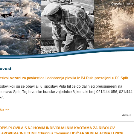
ovosti
slovi vezani za povlastice i odobrenja plovila iz PJ Pula preseljeni u PJ Split
slovi koji su se obavljali u Ispostavi Pula bit će do daljnjeg preusmjereni na
postavu Split, Trg hrvatske bratske zajednice 8, kontakt broj 021/444-056, 021/444-
57.
iše >>
Arhiva
OPIS PLOVILA S NJIHOVIM INDIVIDUALNIM KVOTAMA ZA RIBOLOV
LAVOPERAJNE TUNE (Thunnus thynnus) UDIČARSKIM ALATIMA U 2026.