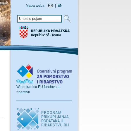
Mapa weba
HR
|
EN
Web stranica EU fondova u
ribarstvu