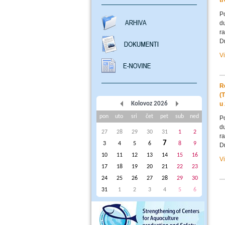
t
Po
du
ra
D
V
R
(
Kolovoz 2026
u
pon
uto
sri
čet
pet
sub
ned
Po
du
27
28
29
30
31
1
2
ra
7
3
4
5
6
8
9
D
10
11
12
13
14
15
16
V
17
18
19
20
21
22
23
24
25
26
27
28
29
30
31
1
2
3
4
5
6