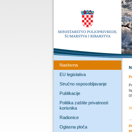
Naslovna
N
EU legislativa
Po
Stručno osposobljavanje
Po
Is
Publikacije
0
Politika zaštite privatnosti
korisnika
V
Radionice
P
Oglasna ploča
P