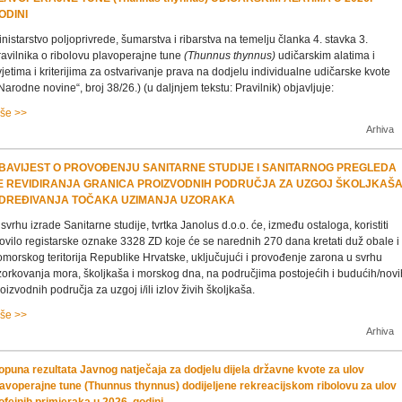
ODINI
nistarstvo poljoprivrede, šumarstva i ribarstva na temelju članka 4. stavka 3.
ravilnika o ribolovu plavoperajne tune
(Thunnus thynnus)
udičarskim alatima i
jetima i kriterijima za ostvarivanje prava na dodjelu individualne udičarske kvote
Narodne novine“, broj 38/26.) (u daljnjem tekstu: Pravilnik) objavljuje:
iše >>
Arhiva
BAVIJEST O PROVOĐENJU SANITARNE STUDIJE I SANITARNOG PREGLEDA
E REVIDIRANJA GRANICA PROIZVODNIH PODRUČJA ZA UZGOJ ŠKOLJKAŠA 
DREĐIVANJA TOČAKA UZIMANJA UZORAKA
svrhu izrade Sanitarne studije, tvrtka Janolus d.o.o. će, između ostaloga, koristiti
ovilo registarske oznake 3328 ZD koje će se narednih 270 dana kretati duž obale i
morskog teritorija Republike Hrvatske, uključujući i provođenje zarona u svrhu
zorkovanja mora, školjkaša i morskog dna, na područjima postojećih i budućih/novi
oizvodnih područja za uzgoj i/ili izlov živih školjkaša.
iše >>
Arhiva
opuna rezultata Javnog natječaja za dodjelu dijela državne kvote za ulov
lavoperajne tune (Thunnus thynnus) dodijeljene rekreacijskom ribolovu za ulov