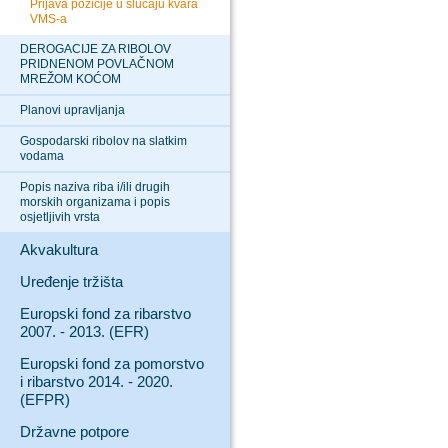
Prijava pozicije u slučaju kvara
VMS-a
DEROGACIJE ZA RIBOLOV
PRIDNENOM POVLAČNOM
MREŽOM KOĆOM
Planovi upravljanja
Gospodarski ribolov na slatkim
vodama
Popis naziva riba i/ili drugih
morskih organizama i popis
osjetljivih vrsta
Akvakultura
Uređenje tržišta
Europski fond za ribarstvo
2007. - 2013. (EFR)
Europski fond za pomorstvo
i ribarstvo 2014. - 2020.
(EFPR)
Državne potpore