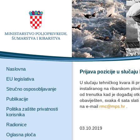
Naslovna
Prijava pozicije u slučaj
EU legislativa
U slučaju tehničkog kvara ili 
instaliranog na ribarskom plovi
Stručno osposobljavanje
od trenutka kad je događaj otkr
Publikacije
obaviješten, svaka 4 sata slati
na e-mail
rmc@mps.hr
.
Politika zaštite privatnosti
korisnika
Radionice
03.10.2019
Oglasna ploča