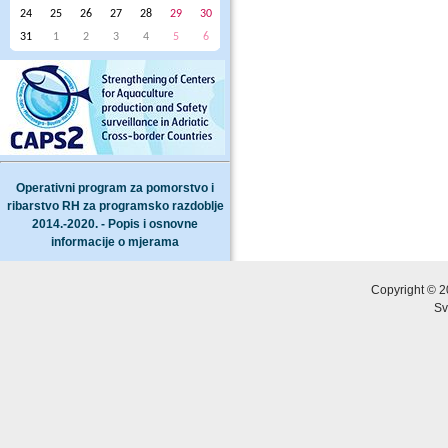
24
25
26
27
28
29
30
31
1
2
3
4
5
6
Operativni program za pomorstvo i
ribarstvo RH za programsko razdoblje
2014.-2020. - Popis i osnovne
informacije o mjerama
Copyright © 2
Sv