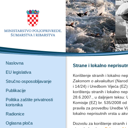
Naslovna
Strane i lokalno neprisut
EU legislativa
Korištenje stranih i lokalno ne
Zakonom o akvakulturi
(Narod
Stručno osposobljavanje
i 14/24) i Uredbom Vijeća (EZ)
Publikacije
korištenju stranih i lokalno nep
28.6.2007., u daljnjem teksu:
Politika zaštite privatnosti
Komisije (EZ) br. 535/2008 od 1
korisnika
pravila za provedbu Uredbe Vij
lokalno neprisutnih vrsta u akva
Radionice
Oglasna ploča
Dozvolu za korištenje stranih i