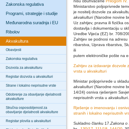
nisu obuhvaćene
Prilogom IV
.
Zakonska regulativa
Ministarstvo poljoprivrede te
je nositelj dozvole za akvakul
Programi, strategije i studije
akvakulturi
(Narodne novine b
Međunarodna suradnja i EU
Uz zahtjev, pravna ili fizička 
dostavlja i dokumentaciju u s
Ribolov
Uredbe Vijeća (EZ) br. 708/20
Zahtjev se podnosi na adresu M
Akvakultura
ribarstva, Uprava ribarstva, S
Obavijesti
ili
putem elektroničke pošte na e
Zakonska regulativa
Zahtjev za izdavanje dozvole za
Dozvola za akvakulturu
vrsta u akvakulturi
Registar dozvola u akvakulturi
Ministar poljoprivrede u skla
Strane i lokalno neprisutne vrste
akvakulturi
(Narodne novine b
14/24) osniva rješenjem Savjet
Odobrenje za obavljanje djelatnosti
neprisutnih vrsta u akvakulturi.
akvakulture
Rješenje o imenovanju i osniv
Stručna osposobljenost za
obavljanje djelatnosti akvakulture
stranih i lokalno neprisutnih vr
Registar plovila u akvakulturi
Sukladno članku 17.
Zakona o 
br.
130/17
,
111/18
,
144/20
, 3