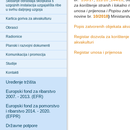
Skidanje obraštaja školjkaša s
za korištenje stranih i lokalno 
uzgojnih instalacija uzgajališta ribe
u svrhu daljnjeg uzgoja
unosa i prijenosa i Popisu zat
novine br.
10/2018
)
Ministarst
Kartica goriva za akvakulturu
Popis zatvorenih objekata akv
Obrasci
Registar dozvola za korištenje 
Radionice
akvakulturi
Planski i razvojni dokumenti
Registar unosa i prijenosa
Komunikacija i promocija
Studije
Kontakti
Uređenje tržišta
Europski fond za ribarstvo
2007. - 2013. (EFR)
Europski fond za pomorstvo
i ribarstvo 2014. - 2020.
(EFPR)
Državne potpore