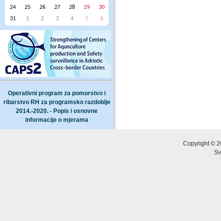
24
25
26
27
28
29
30
31
1
2
3
4
5
6
Operativni program za pomorstvo i
ribarstvo RH za programsko razdoblje
2014.-2020. - Popis i osnovne
informacije o mjerama
Copyright © 2
Sv