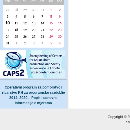
pon
uto
sri
čet
pet
sub
ned
27
28
29
30
31
1
2
3
4
5
6
7
8
9
10
11
12
13
14
15
16
17
18
19
20
21
22
23
24
25
26
27
28
29
30
31
1
2
3
4
5
6
Operativni program za pomorstvo i
ribarstvo RH za programsko razdoblje
2014.-2020. - Popis i osnovne
informacije o mjerama
Copyright © 2
Sv