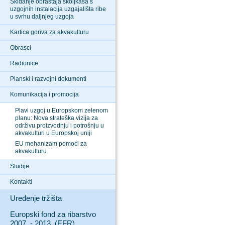
Skidanje obraštaja školjkaša s
uzgojnih instalacija uzgajališta ribe
u svrhu daljnjeg uzgoja
Kartica goriva za akvakulturu
Obrasci
Radionice
Planski i razvojni dokumenti
Komunikacija i promocija
Plavi uzgoj u Europskom zelenom
planu: Nova strateška vizija za
održivu proizvodnju i potrošnju u
akvakulturi u Europskoj uniji
EU mehanizam pomoći za
akvakulturu
Studije
Kontakti
Uređenje tržišta
Europski fond za ribarstvo
2007. - 2013. (EFR)