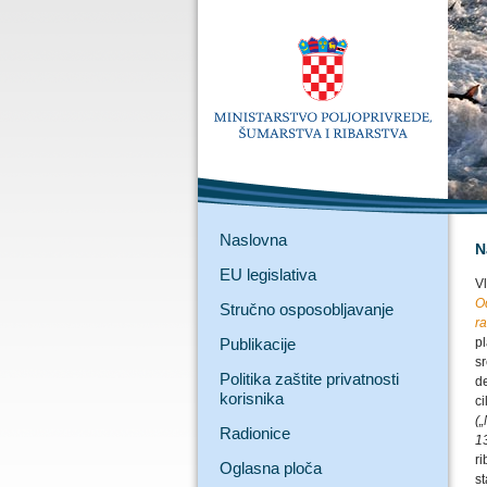
Naslovna
N
EU legislativa
V
O
Stručno osposobljavanje
r
Publikacije
p
s
Politika zaštite privatnosti
de
korisnika
c
(
Radionice
1
ri
Oglasna ploča
s