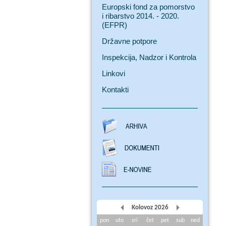
Europski fond za pomorstvo
i ribarstvo 2014. - 2020.
(EFPR)
Državne potpore
Inspekcija, Nadzor i Kontrola
Linkovi
Kontakti
Kolovoz 2026
pon
uto
sri
čet
pet
sub
ned