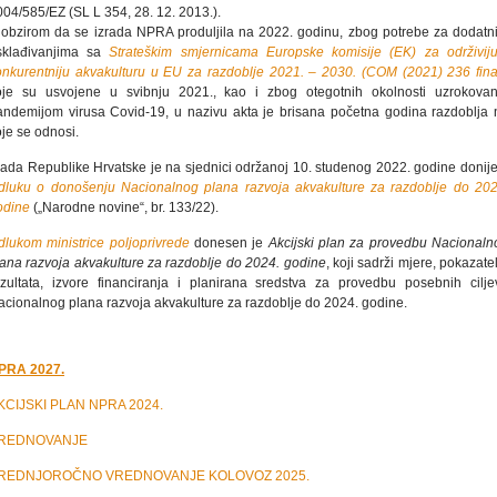
004/585/EZ (SL L 354, 28. 12. 2013.).
 obzirom da se izrada NPRA produljila na 2022. godinu, zbog potrebe za dodatn
sklađivanjima sa
Strateškim smjernicama Europske komisije (EK) za održiviju
onkurentniju akvakulturu u EU za razdoblje 2021. – 2030. (COM (2021) 236 fina
oje su usvojene u svibnju 2021., kao i zbog otegotnih okolnosti uzrokovan
andemijom virusa Covid-19, u nazivu akta je brisana početna godina razdoblja 
je se odnosi.
lada Republike Hrvatske je na sjednici održanoj 10. studenog 2022. godine donije
dluku o donošenju Nacionalnog plana razvoja akvakulture za razdoblje do 202
odine
(„Narodne novine“, br. 133/22).
dlukom ministrice poljoprivrede
donesen je
Akcijski plan za provedbu Nacionaln
lana razvoja akvakulture za razdoblje do 2024. godine
, koji sadrži mjere, pokazate
ezultata, izvore financiranja i planirana sredstva za provedbu posebnih cilje
acionalnog plana razvoja akvakulture za razdoblje do 2024. godine.
PRA 2027.
KCIJSKI PLAN NPRA 2024.
REDNOVANJE
REDNJOROČNO VREDNOVANJE KOLOVOZ 2025.