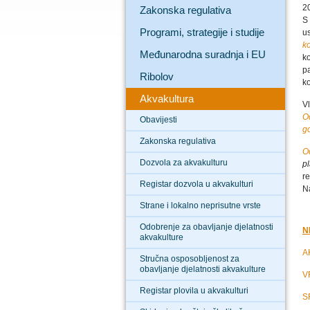
2
Zakonska regulativa
S
Programi, strategije i studije
u
k
Međunarodna suradnja i EU
k
p
Ribolov
ko
Akvakultura
V
O
Obavijesti
g
Zakonska regulativa
O
Dozvola za akvakulturu
p
r
Registar dozvola u akvakulturi
N
Strane i lokalno neprisutne vrste
Odobrenje za obavljanje djelatnosti
N
akvakulture
A
Stručna osposobljenost za
obavljanje djelatnosti akvakulture
V
Registar plovila u akvakulturi
S