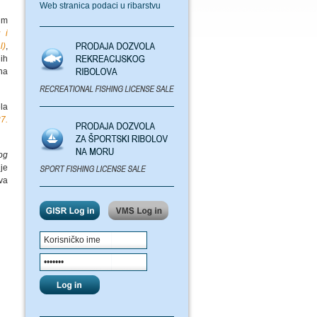
Web stranica podaci u ribarstvu
im
 i
l)
,
ih
na
la
7.
og
lje
va