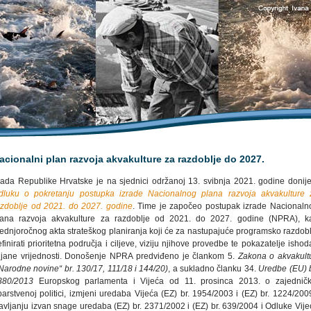
acionalni plan razvoja akvakulture za razdoblje do 2027.
lada Republike Hrvatske je na sjednici održanoj 13. svibnja 2021. godine donije
dluku o p
okretanju postupka izrade Nacionalnog plana razvoja akvakulture 
azdoblje od 2021. do 2027. godine
. Time je započeo postupak izrade Nacionaln
lana razvoja akvakulture za razdoblje od 2021. do 2027. godine (NPRA), k
rednjoročnog akta strateškog planiranja koji će za nastupajuće programsko razdobl
finirati prioritetna područja i ciljeve, viziju njihove provedbe te pokazatelje ishod
iljane vrijednosti. Donošenje NPRA predviđeno je člankom 5.
Zakona o akvakultu
„Narodne novine“ br. 130/17, 111/18 i 144/20)
, a sukladno članku 34.
Uredbe (EU) b
380/2013
Europskog parlamenta i Vijeća od 11. prosinca 2013. o zajedničk
barstvenoj politici, izmjeni uredaba Vijeća (EZ) br. 1954/2003 i (EZ) br. 1224/200
tavljanju izvan snage uredaba (EZ) br. 2371/2002 i (EZ) br. 639/2004 i Odluke Vije