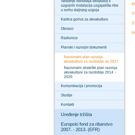
Skidanje obraštaja školjkaša s
K
uzgojnih instalacija uzgajališta ribe
u svrhu daljnjeg uzgoja
S
Kartica goriva za akvakulturu
S
Obrasci
Pr
Radionice
Planski i razvojni dokumenti
Nacionalni plan razvoja
akvakulture za razdoblje do 2027.
Nacionalni strateški plan razvoja
akvakulture za razdoblje 2014. -
2020.
Komunikacija i promocija
Studije
Kontakti
Uređenje tržišta
Europski fond za ribarstvo
2007. - 2013. (EFR)