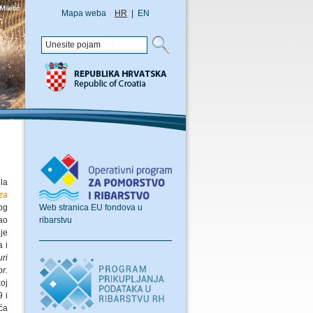
Mapa weba
HR
|
EN
la
za
Web stranica EU fondova u
og
ribarstvu
ao
je
a i
ri
r.
oj
9 i
ća